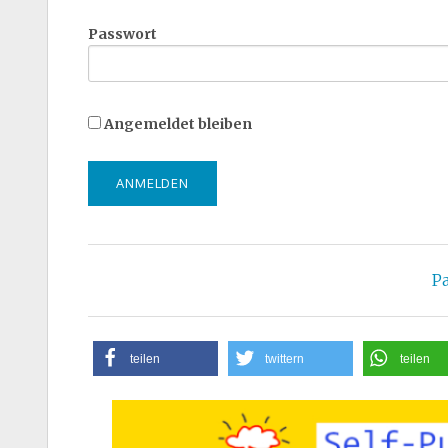
RATGEBER
Passwort
Angemeldet bleiben
P
teilen
twittern
teilen