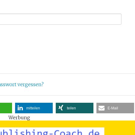
asswort vergessen?
mitteilen
teilen
E-Mail
Werbung