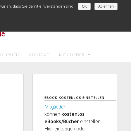
ir an, dass Sie damit einverstanden sind.
OK
Ablehnen
ACHBUCH
KONTAKT
MITGLIEDER
LOGIN
REGISTRIEREN
NEUER BEITRAG
EBOOK KOSTENLOS EINSTELLEN
Mitglieder
SO GEHT’S
können
kostenlos
eBooks/Bücher
einstellen.
Hier einloggen oder